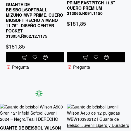
PRIME FASTPITCH 11.5" |
B
GUANTE DE
CUERO PREMIUM
3
BEISBOL/SOFTBALL
313065.R091.1150
MIZUNO MVP PRIME, CUERO
$
BIOSOFT HECHO A MANO
$181,85
11.75"| DISEÑO CENTER
POCKET
313054.R902.12.1175
$181,85
Pregunta
Pregunta
GUANTE DE BEISBOL WILSON