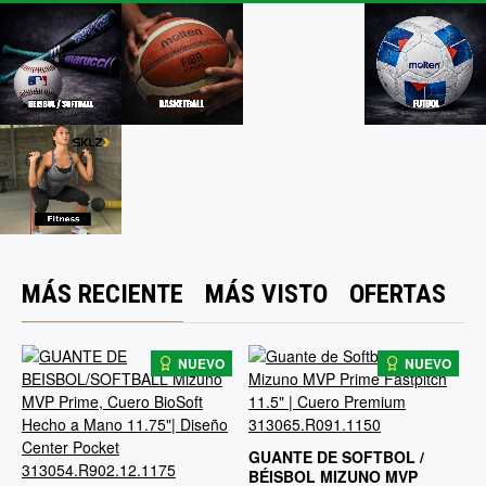
MÁS RECIENTE
MÁS VISTO
OFERTAS
M
NUEVO
NUEVO
GUANTE DE SOFTBOL /
B
BÉISBOL MIZUNO MVP
P