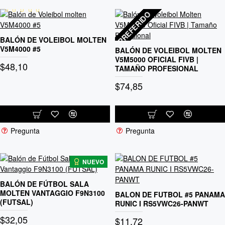
F
PREFERIDO
BALÓN DE VOLEIBOL MOLTEN
V5M4000 #5
BALÓN DE VOLEIBOL MOLTEN
V5M5000 OFICIAL FIVB |
$48,10
TAMAÑO PROFESIONAL
$74,85
Pregunta
Pregunta
NUEVO
BALÓN DE FÚTBOL SALA
MOLTEN VANTAGGIO F9N3100
BALON DE FUTBOL #5 PANAMA
(FUTSAL)
RUNIC I RS5VWC26-PANWT
$32,05
$11,72